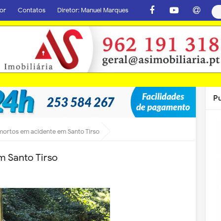
or
Contatos
Diretor: Manuel Marques
P
mortos em acidente em Santo Tirso
m Santo Tirso