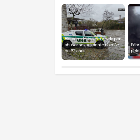
Homem detido em Vizela por
abusar sexualmente da mãe
Fábr
de 92 anos
pelo