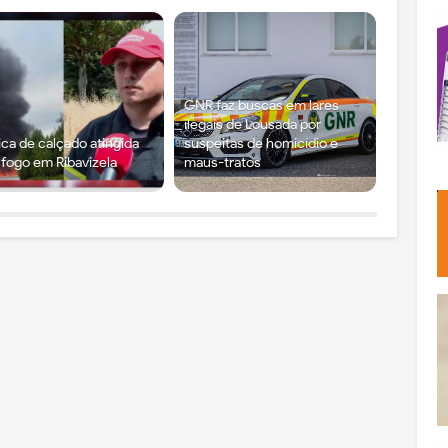
GNR faz buscas em lares
ilegais de Lousada por
ica de calçado atingida
suspeitas de homicídio e
 fogo em Ribavizela
maus-tratos