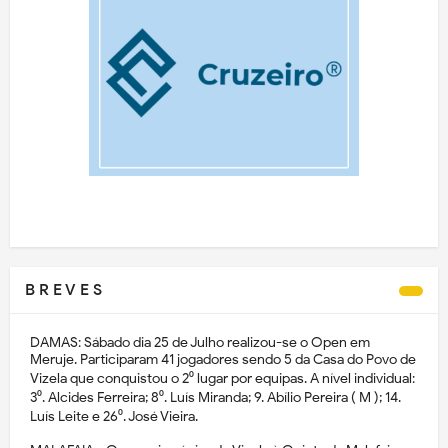
B R E V E S
DAMAS: Sábado dia 25 de Julho realizou-se o Open em
Meruje. Participaram 41 jogadores sendo 5 da Casa do Povo de
Vizela que conquistou o 2⁰ lugar por equipas. A nível individual:
3⁰. Alcides Ferreira; 8⁰. Luís Miranda; 9. Abílio Pereira ( M ); 14.
Luís Leite e 26⁰. José Vieira.