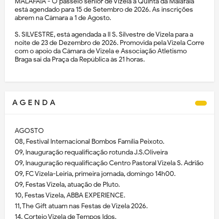
MALAFAIA - O passeio sénior de Vizela à Quinta da Malafaia
está agendado para 15 de Setembro de 2026. As inscrições
abrem na Câmara a 1 de Agosto.
S. SILVESTRE, está agendada a II S. Silvestre de Vizela para a
noite de 23 de Dezembro de 2026. Promovida pela Vizela Corre
com o apoio da Câmara de Vizela e Associação Atletismo
Braga sai da Praça da República às 21 horas.
A G E N D A
AGOSTO
08, Festival Internacional Bombos Família Peixoto.
09, Inauguração requalificação rotunda J.S.Oliveira
09, Inauguração requalificação Centro Pastoral Vizela S. Adrião
09, FC Vizela-Leiria, primeira jornada, domingo 14h00.
09, Festas Vizela, atuação de Pluto.
10, Festas Vizela, ABBA EXPERIENCE.
11, The Gift atuam nas Festas de Vizela 2026.
14, Cortejo Vizela de Tempos Idos.