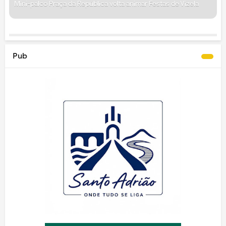
Mini-palco Praça da República volta animar Festas de Vizela
Pub