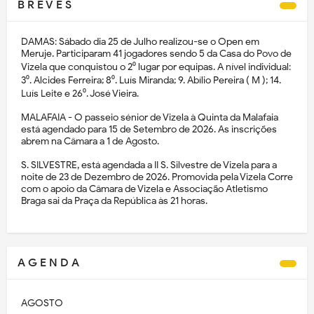
B R E V E S
DAMAS: Sábado dia 25 de Julho realizou-se o Open em
Meruje. Participaram 41 jogadores sendo 5 da Casa do Povo de
Vizela que conquistou o 2⁰ lugar por equipas. A nível individual:
3⁰. Alcides Ferreira; 8⁰. Luís Miranda; 9. Abílio Pereira ( M ); 14.
Luís Leite e 26⁰. José Vieira.
MALAFAIA - O passeio sénior de Vizela à Quinta da Malafaia
está agendado para 15 de Setembro de 2026. As inscrições
abrem na Câmara a 1 de Agosto.
S. SILVESTRE, está agendada a II S. Silvestre de Vizela para a
noite de 23 de Dezembro de 2026. Promovida pela Vizela Corre
com o apoio da Câmara de Vizela e Associação Atletismo
Braga sai da Praça da República às 21 horas.
A G E N D A
AGOSTO