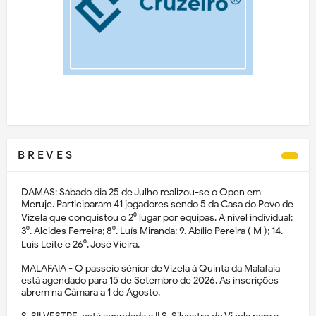
B R E V E S
DAMAS: Sábado dia 25 de Julho realizou-se o Open em
Meruje. Participaram 41 jogadores sendo 5 da Casa do Povo de
Vizela que conquistou o 2⁰ lugar por equipas. A nível individual:
3⁰. Alcides Ferreira; 8⁰. Luís Miranda; 9. Abílio Pereira ( M ); 14.
Luís Leite e 26⁰. José Vieira.
MALAFAIA - O passeio sénior de Vizela à Quinta da Malafaia
está agendado para 15 de Setembro de 2026. As inscrições
abrem na Câmara a 1 de Agosto.