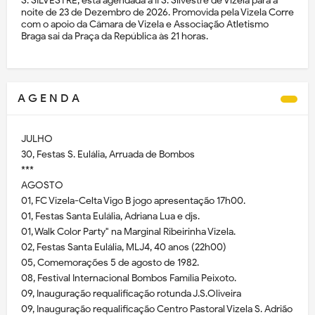
S. SILVESTRE, está agendada a II S. Silvestre de Vizela para a
noite de 23 de Dezembro de 2026. Promovida pela Vizela Corre
com o apoio da Câmara de Vizela e Associação Atletismo
Braga sai da Praça da República às 21 horas.
A G E N D A
JULHO
30, Festas S. Eulália, Arruada de Bombos
***
AGOSTO
01, FC Vizela-Celta Vigo B jogo apresentação 17h00.
01, Festas Santa Eulália, Adriana Lua e djs.
01, Walk Color Party" na Marginal Ribeirinha Vizela.
02, Festas Santa Eulália, MLJ4, 40 anos (22h00)
05, Comemorações 5 de agosto de 1982.
08, Festival Internacional Bombos Família Peixoto.
09, Inauguração requalificação rotunda J.S.Oliveira
09, Inauguração requalificação Centro Pastoral Vizela S. Adrião