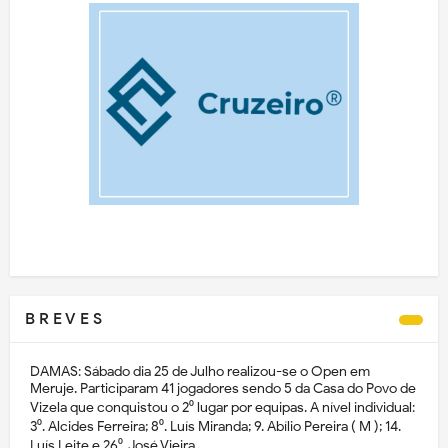
B R E V E S
DAMAS: Sábado dia 25 de Julho realizou-se o Open em
Meruje. Participaram 41 jogadores sendo 5 da Casa do Povo de
Vizela que conquistou o 2⁰ lugar por equipas. A nível individual:
3⁰. Alcides Ferreira; 8⁰. Luís Miranda; 9. Abílio Pereira ( M ); 14.
Luís Leite e 26⁰. José Vieira.