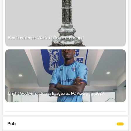
Bombarralense-Vizela na Taça de Portugal
Bright Godwin prolonga ligação ao FC Vizela até 2028
Pub