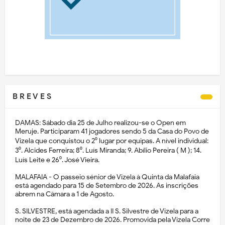
B R E V E S
DAMAS: Sábado dia 25 de Julho realizou-se o Open em
Meruje. Participaram 41 jogadores sendo 5 da Casa do Povo de
Vizela que conquistou o 2⁰ lugar por equipas. A nível individual:
3⁰. Alcides Ferreira; 8⁰. Luís Miranda; 9. Abílio Pereira ( M ); 14.
Luís Leite e 26⁰. José Vieira.
MALAFAIA - O passeio sénior de Vizela à Quinta da Malafaia
está agendado para 15 de Setembro de 2026. As inscrições
abrem na Câmara a 1 de Agosto.
S. SILVESTRE, está agendada a II S. Silvestre de Vizela para a
noite de 23 de Dezembro de 2026. Promovida pela Vizela Corre