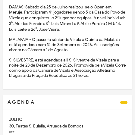
DAMAS: Sábado dia 25 de Julho realizou-se o Open em
Meruje. Participaram 41 jogadores sendo 5 da Casa do Povo de
Vizela que conquistou o 2⁰ lugar por equipas. A nível individual:
3⁰. Alcides Ferreira; 8⁰. Luís Miranda; 9. Abílio Pereira ( M ); 14.
Luís Leite e 26⁰. José Vieira.
MALAFAIA - O passeio sénior de Vizela à Quinta da Malafaia
está agendado para 15 de Setembro de 2026. As inscrições
abrem na Câmara a 1 de Agosto.
S. SILVESTRE, está agendada a II S. Silvestre de Vizela para a
noite de 23 de Dezembro de 2026. Promovida pela Vizela Corre
com o apoio da Câmara de Vizela e Associação Atletismo
Braga sai da Praça da República às 21 horas.
A G E N D A
JULHO
30, Festas S. Eulália, Arruada de Bombos
***