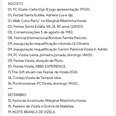
AGOSTO
01, FC Vizela-Celta Vigo B jogo apresentação 17h00.
01, Festas Santa Eulália, Adriana Lua e djs.
01, Walk Color Party" na Marginal Ribeirinha Vizela.
02, Festas Santa Eulália, MLJ4, 40 anos (22h00)
05, Comemorações 5 de agosto de 1982.
08, Festival Internacional Bombos Família Peixoto.
09, Inauguração requalificação rotunda J.S.Oliveira
09, Inauguração requalificação Centro Pastoral Vizela S. Adrião
09, FC Vizela-Leiria, primeira jornada, domingo 14h00.
09, Festas Vizela, atuação de Pluto.
10, Festas Vizela, ABBA EXPERIENCE.
11, The Gift atuam nas Festas de Vizela 2026.
14, Cortejo Vizela de Tempos Idos.
16, Portimonense-FC Vizela, domingo 11h00,
***
SETEMBRO
12, Festa da Juventude, Marginal Ribeirinha Vizela.
15, Passeio de Vizela à Quinta da Malafaia.
19, NOITE BRANCA DE VIZELA