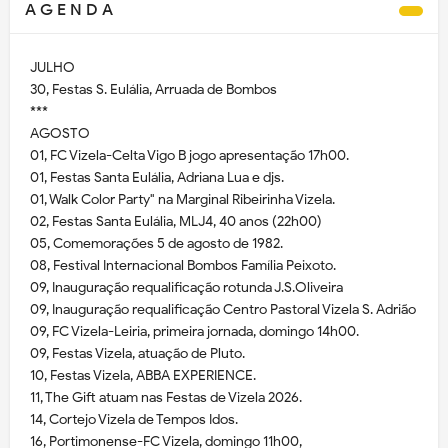
A G E N D A
JULHO
30, Festas S. Eulália, Arruada de Bombos
***
AGOSTO
01, FC Vizela-Celta Vigo B jogo apresentação 17h00.
01, Festas Santa Eulália, Adriana Lua e djs.
01, Walk Color Party" na Marginal Ribeirinha Vizela.
02, Festas Santa Eulália, MLJ4, 40 anos (22h00)
05, Comemorações 5 de agosto de 1982.
08, Festival Internacional Bombos Família Peixoto.
09, Inauguração requalificação rotunda J.S.Oliveira
09, Inauguração requalificação Centro Pastoral Vizela S. Adrião
09, FC Vizela-Leiria, primeira jornada, domingo 14h00.
09, Festas Vizela, atuação de Pluto.
10, Festas Vizela, ABBA EXPERIENCE.
11, The Gift atuam nas Festas de Vizela 2026.
14, Cortejo Vizela de Tempos Idos.
16, Portimonense-FC Vizela, domingo 11h00,