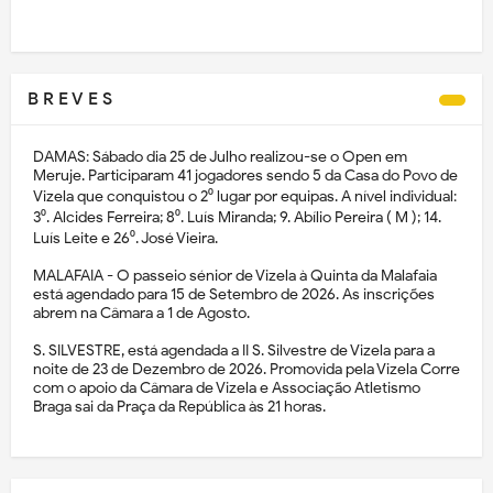
B R E V E S
DAMAS: Sábado dia 25 de Julho realizou-se o Open em
Meruje. Participaram 41 jogadores sendo 5 da Casa do Povo de
Vizela que conquistou o 2⁰ lugar por equipas. A nível individual:
3⁰. Alcides Ferreira; 8⁰. Luís Miranda; 9. Abílio Pereira ( M ); 14.
Luís Leite e 26⁰. José Vieira.
MALAFAIA - O passeio sénior de Vizela à Quinta da Malafaia
está agendado para 15 de Setembro de 2026. As inscrições
abrem na Câmara a 1 de Agosto.
S. SILVESTRE, está agendada a II S. Silvestre de Vizela para a
noite de 23 de Dezembro de 2026. Promovida pela Vizela Corre
com o apoio da Câmara de Vizela e Associação Atletismo
Braga sai da Praça da República às 21 horas.