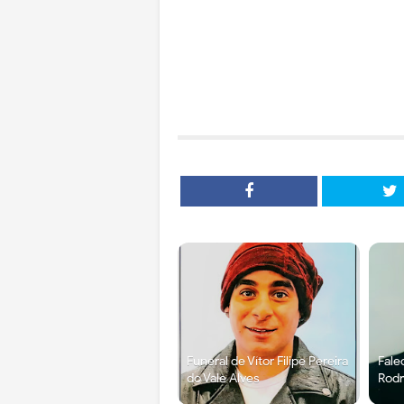
Funeral de Vítor Filipe Pereira
Fale
do Vale Alves
Rodr