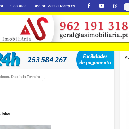
or
Contatos
Diretor: Manuel Marques
P
aleceu Deolinda Ferreira
lália