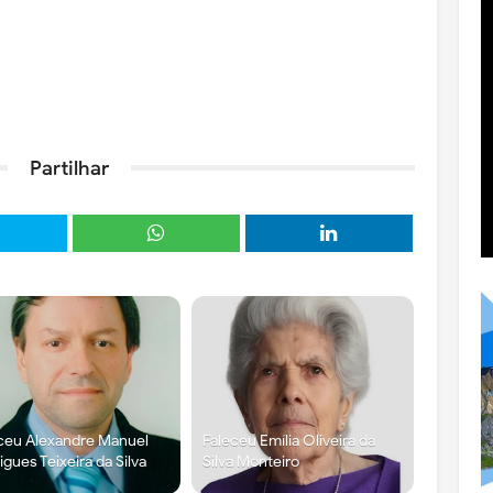
Partilhar
ceu Alexandre Manuel
Faleceu Emília Oliveira da
igues Teixeira da Silva
Silva Monteiro