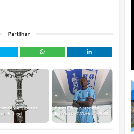
Partilhar
arralense-Vizela na
Bright Godwin prolonga
 de Portugal
ligação ao FC Vizela até 2028