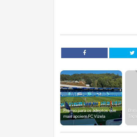
Prémio para os adeptos que
Bomb
mais apoiem FC Vizela
Taça