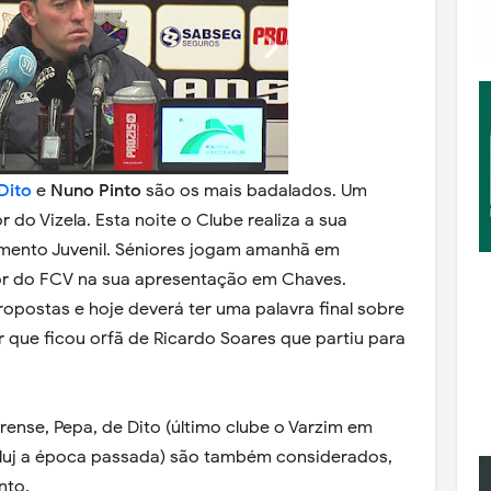
Dito
e
Nuno Pinto
são os mais badalados. Um
 do Vizela. Esta noite o Clube realiza a sua
amento Juvenil. Séniores jogam amanhã em
or do FCV na sua apresentação em Chaves.
opostas e hoje deverá ter uma palavra final sobre
 que ficou orfã de Ricardo Soares que partiu para
ense, Pepa, de Dito (último clube o Varzim em
o Cluj a época passada) são também considerados,
nto.