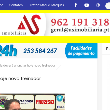
or
Contatos
Diretor: Manuel Marques
P
la deverá anunciar hoje novo treinador
hoje novo treinador