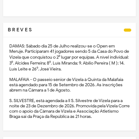
B R E V E S
DAMAS: Sábado dia 25 de Julho realizou-se o Open em
Meruje. Participaram 41 jogadores sendo 5 da Casa do Povo de
Vizela que conquistou o 2⁰ lugar por equipas. A nível individual:
3⁰. Alcides Ferreira; 8⁰. Luís Miranda; 9. Abílio Pereira ( M ); 14.
Luís Leite e 26⁰. José Vieira.
MALAFAIA - O passeio sénior de Vizela à Quinta da Malafaia
está agendado para 15 de Setembro de 2026. As inscrições
abrem na Câmara a 1 de Agosto.
S. SILVESTRE, está agendada a II S. Silvestre de Vizela para a
noite de 23 de Dezembro de 2026. Promovida pela Vizela Corre
com o apoio da Câmara de Vizela e Associação Atletismo
Braga sai da Praça da República às 21 horas.