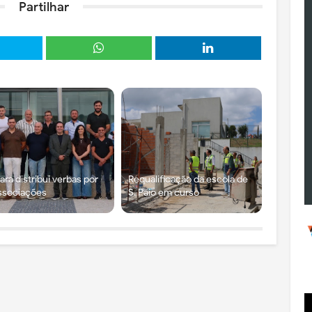
Partilhar
ra distribui verbas por
Requalificação da escola de
ssociações
S. Paio em curso