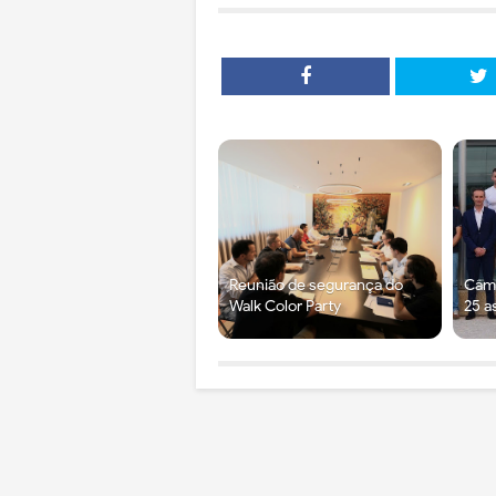
Reunião de segurança do
Câma
Walk Color Party
25 a