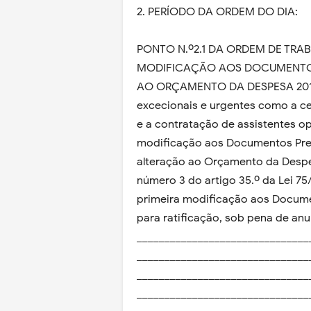
2. PERÍODO DA ORDEM DO DIA:
PONTO N.º2.1 DA ORDEM DE TRA
MODIFICAÇÃO AOS DOCUMENTOS 
AO ORÇAMENTO DA DESPESA 2017: 
excecionais e urgentes como a c
e a contratação de assistentes o
modificação aos Documentos Prev
alteração ao Orçamento da Despe
número 3 do artigo 35.º da Lei 75
primeira modificação aos Docume
para ratificação, sob pena de anu
_______________________________
_______________________________
_______________________________
_______________________________