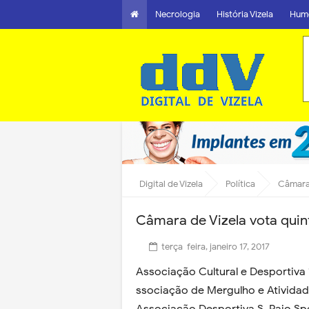
Necrologia
História Vizela
Hum
Digital de Vizela
Política
Câmara 
Câmara de Vizela vota quint
terça-feira, janeiro 17, 2017
Associação Cultural e Desportiva
ssociação de Mergulho e Ativida