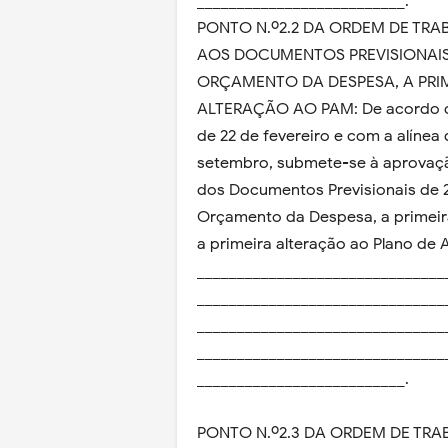
__________________________.
PONTO N.º2.2 DA ORDEM DE TR
AOS DOCUMENTOS PREVISIONAIS
ORÇAMENTO DA DESPESA, A PRIM
ALTERAÇÃO AO PAM: De acordo com
de 22 de fevereiro e com a alínea d
setembro, submete-se à aprovaç
dos Documentos Previsionais de 
Orçamento da Despesa, a primeira
a primeira alteração ao Plano de 
_______________________________
_______________________________
_______________________________
_______________________________
__________________________.
PONTO N.º2.3 DA ORDEM DE TRA