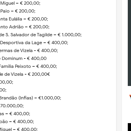
Miguel – € 200,00;
Paio – € 200,00;
ta Eulália – € 200,00;
nto Adrião – € 200,00;
e S. Salvador de Tagilde – € 1.000,00;
 Desportiva da Lage – € 400,00;
rmas de Vizela - € 400,00;
e Dominum - € 400,00
amília Peixoto – € 400,00;
 de Vizela - € 200,00€
400,00;
00;
Brandão (Infias) – €1.000,00;
 70.000,00;
ias – € 400,00;
João – € 400,00;
Miguel – € 400,00;