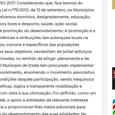
O 2017: Considerando que: Nos termos do
a Lei n.º75/2013, de 12 de setembro, os Municípios
 diversos domínios, designadamente, educação,
pos livres e desporto, saúde, ação social,
 e promoção do desenvolvimento; A promoção e o
ências e atribuições das autarquias locais na
ios, comuns e específicos das populações
s seus objetivos, necessitam de juntar esforços
rivadas, no sentido de atingir, plenamente e de
 O Município de Vizela tem procurado implementar
volvimento, envolvendo o movimento associativo
 condições daquela participação, sendo inequívoca
ficaz, lógica e transparente mobilização e
 com vista à sua otimização; Foi definido, como um
ela, o apoio a entidades de relevante interesse
ma a proporcionar-lhes meios adicionais para
 do desenvolvimento das suas atividades; No