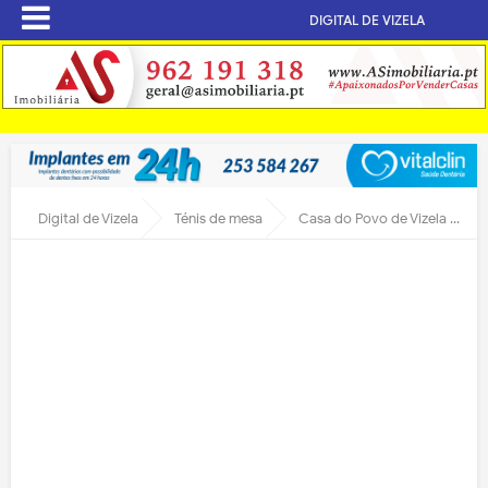
DIGITAL DE VIZELA
Digital de Vizela
Ténis de mesa
Casa do Povo de Vizela com bons resultados no Torneio de Ovar.