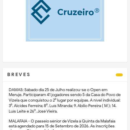
B R E V E S
DAMAS: Sábado dia 25 de Julho realizou-se o Open em
Meruje. Participaram 41 jogadores sendo 5 da Casa do Povo de
Vizela que conquistou o 2⁰ lugar por equipas. A nível individual:
3⁰. Alcides Ferreira; 8⁰. Luís Miranda; 9. Abílio Pereira ( M ); 14.
Luís Leite e 26⁰. José Vieira.
MALAFAIA - O passeio sénior de Vizela à Quinta da Malafaia
está agendado para 15 de Setembro de 2026. As inscrições