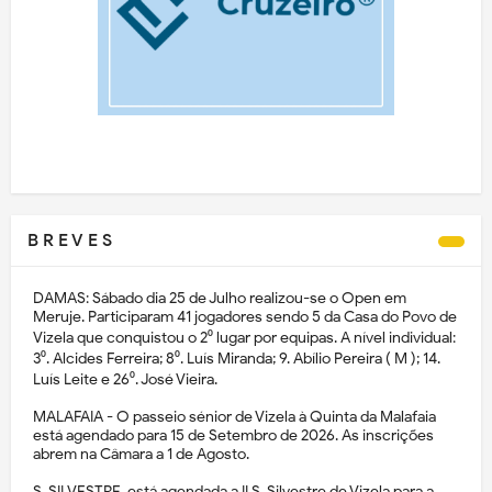
B R E V E S
DAMAS: Sábado dia 25 de Julho realizou-se o Open em
Meruje. Participaram 41 jogadores sendo 5 da Casa do Povo de
Vizela que conquistou o 2⁰ lugar por equipas. A nível individual:
3⁰. Alcides Ferreira; 8⁰. Luís Miranda; 9. Abílio Pereira ( M ); 14.
Luís Leite e 26⁰. José Vieira.
MALAFAIA - O passeio sénior de Vizela à Quinta da Malafaia
está agendado para 15 de Setembro de 2026. As inscrições
abrem na Câmara a 1 de Agosto.
S. SILVESTRE, está agendada a II S. Silvestre de Vizela para a