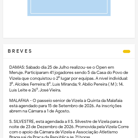
B R E V E S
DAMAS: Sábado dia 25 de Julho realizou-se o Open em
Meruje. Participaram 41 jogadores sendo 5 da Casa do Povo de
Vizela que conquistou o 2⁰ lugar por equipas. A nível individual:
3⁰. Alcides Ferreira; 8⁰. Luís Miranda; 9. Abílio Pereira ( M ); 14.
Luís Leite e 26⁰. José Vieira.
MALAFAIA - O passeio sénior de Vizela à Quinta da Malafaia
está agendado para 15 de Setembro de 2026. As inscrições
abrem na Câmara a 1 de Agosto.
S. SILVESTRE, está agendada a II S. Silvestre de Vizela para a
noite de 23 de Dezembro de 2026. Promovida pela Vizela Corre
com o apoio da Câmara de Vizela e Associação Atletismo
Braga sai da Praça da República às 21 horas.