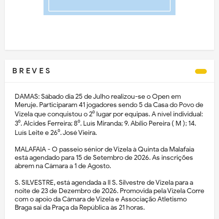
B R E V E S
DAMAS: Sábado dia 25 de Julho realizou-se o Open em
Meruje. Participaram 41 jogadores sendo 5 da Casa do Povo de
Vizela que conquistou o 2⁰ lugar por equipas. A nível individual:
3⁰. Alcides Ferreira; 8⁰. Luís Miranda; 9. Abílio Pereira ( M ); 14.
Luís Leite e 26⁰. José Vieira.
MALAFAIA - O passeio sénior de Vizela à Quinta da Malafaia
está agendado para 15 de Setembro de 2026. As inscrições
abrem na Câmara a 1 de Agosto.
S. SILVESTRE, está agendada a II S. Silvestre de Vizela para a
noite de 23 de Dezembro de 2026. Promovida pela Vizela Corre
com o apoio da Câmara de Vizela e Associação Atletismo
Braga sai da Praça da República às 21 horas.