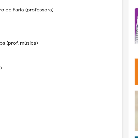
ro de Faria (professora)
s (prof. música)
)