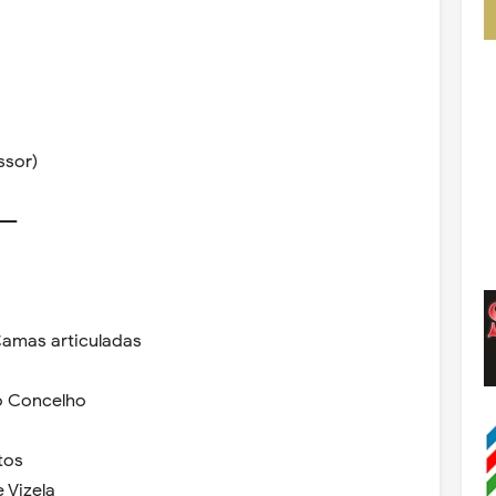
ssor)
----
Camas articuladas
o Concelho
tos
 Vizela