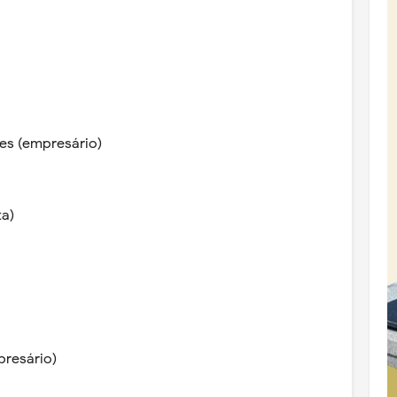
es (empresário)
ta)
presário)