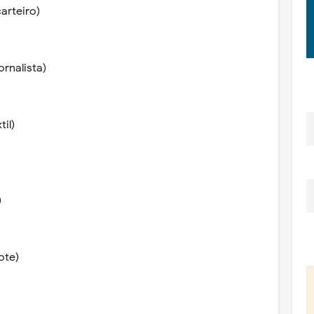
arteiro)
rnalista)
il)
)
ote)