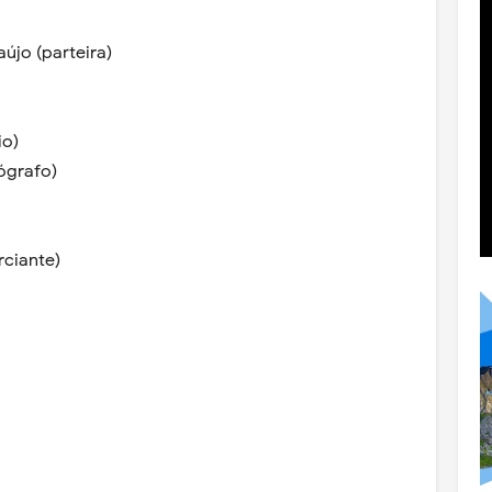
újo (parteira)
io)
ógrafo)
ciante)