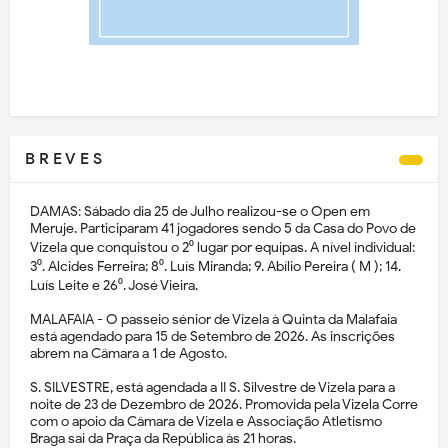
B R E V E S
DAMAS: Sábado dia 25 de Julho realizou-se o Open em
Meruje. Participaram 41 jogadores sendo 5 da Casa do Povo de
Vizela que conquistou o 2⁰ lugar por equipas. A nível individual:
3⁰. Alcides Ferreira; 8⁰. Luís Miranda; 9. Abílio Pereira ( M ); 14.
Luís Leite e 26⁰. José Vieira.
MALAFAIA - O passeio sénior de Vizela à Quinta da Malafaia
está agendado para 15 de Setembro de 2026. As inscrições
abrem na Câmara a 1 de Agosto.
S. SILVESTRE, está agendada a II S. Silvestre de Vizela para a
noite de 23 de Dezembro de 2026. Promovida pela Vizela Corre
com o apoio da Câmara de Vizela e Associação Atletismo
Braga sai da Praça da República às 21 horas.