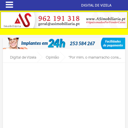
DIGITAL DE VIZELA
Digital de Vizela
Opinião
"Por mim, o mamarracho construído em frente ao edifício principal das Termas deve ir abaixo"