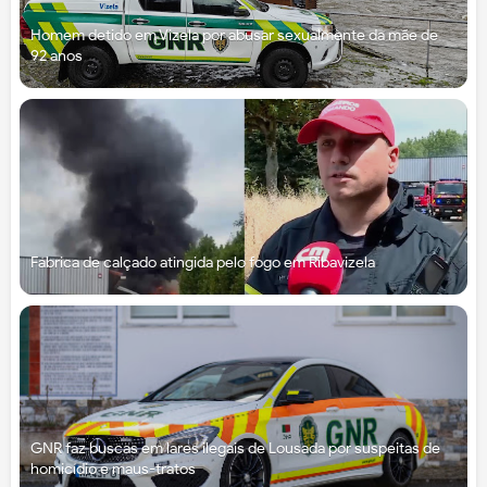
Homem detido em Vizela por abusar sexualmente da mãe de
92 anos
Fábrica de calçado atingida pelo fogo em Ribavizela
GNR faz buscas em lares ilegais de Lousada por suspeitas de
homicídio e maus-tratos