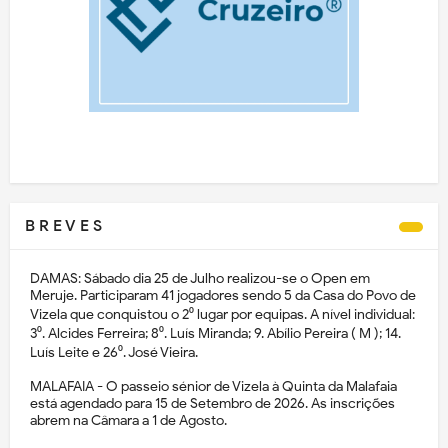
B R E V E S
DAMAS: Sábado dia 25 de Julho realizou-se o Open em
Meruje. Participaram 41 jogadores sendo 5 da Casa do Povo de
Vizela que conquistou o 2⁰ lugar por equipas. A nível individual:
3⁰. Alcides Ferreira; 8⁰. Luís Miranda; 9. Abílio Pereira ( M ); 14.
Luís Leite e 26⁰. José Vieira.
MALAFAIA - O passeio sénior de Vizela à Quinta da Malafaia
está agendado para 15 de Setembro de 2026. As inscrições
abrem na Câmara a 1 de Agosto.