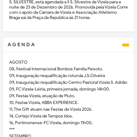
S. SILVESTRE, está agendada a II S. Silvestre de Vizela para a
noite de 23 de Dezembro de 2026. Promovida pela Vizela Corre
com o apoio da Câmara de Vizela e Associação Atletismo
Braga sai da Praça da República às 21 horas.
A G E N D A
AGOSTO
08, Festival Internacional Bombos Família Peixoto.
09, Inauguração requalificação rotunda J.S.Oliveira
09, Inauguração requalificação Centro Pastoral Vizela S. Adrião
09, FC Vizela-Leiria, primeira jornada, domingo 14h00.
09, Festas Vizela, atuação de Pluto.
10, Festas Vizela, ABBA EXPERIENCE.
11, The Gift atuam nas Festas de Vizela 2026.
14, Cortejo Vizela de Tempos Idos.
16, Portimonense-FC Vizela, domingo 11h00,
***
SETEMBRO