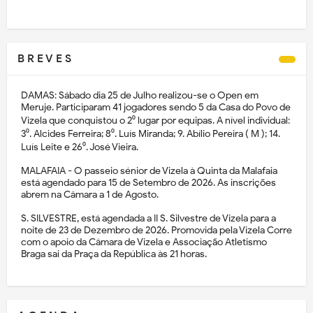
B R E V E S
DAMAS: Sábado dia 25 de Julho realizou-se o Open em
Meruje. Participaram 41 jogadores sendo 5 da Casa do Povo de
Vizela que conquistou o 2⁰ lugar por equipas. A nível individual:
3⁰. Alcides Ferreira; 8⁰. Luís Miranda; 9. Abílio Pereira ( M ); 14.
Luís Leite e 26⁰. José Vieira.
MALAFAIA - O passeio sénior de Vizela à Quinta da Malafaia
está agendado para 15 de Setembro de 2026. As inscrições
abrem na Câmara a 1 de Agosto.
S. SILVESTRE, está agendada a II S. Silvestre de Vizela para a
noite de 23 de Dezembro de 2026. Promovida pela Vizela Corre
com o apoio da Câmara de Vizela e Associação Atletismo
Braga sai da Praça da República às 21 horas.