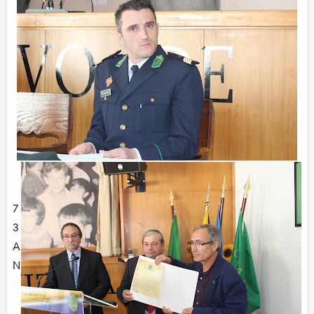
7
3
A
N