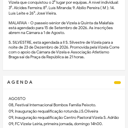
Vizela que conquistou o 2⁰ lugar por equipas. A nível individual:
3⁰. Alcides Ferreira; 8⁰. Luís Miranda; 9. Abílio Pereira ( M ); 14.
Luís Leite e 26⁰. José Vieira.
MALAFAIA - O passeio sénior de Vizela à Quinta da Malafaia
está agendado para 15 de Setembro de 2026. As inscrições
abrem na Câmara a 1 de Agosto.
S. SILVESTRE, está agendada a II S. Silvestre de Vizela para a
noite de 23 de Dezembro de 2026. Promovida pela Vizela Corre
com o apoio da Câmara de Vizela e Associação Atletismo
Braga sai da Praça da República às 21 horas.
A G E N D A
AGOSTO
08, Festival Internacional Bombos Família Peixoto.
09, Inauguração requalificação rotunda J.S.Oliveira
09, Inauguração requalificação Centro Pastoral Vizela S. Adrião
09, FC Vizela-Leiria, primeira jornada, domingo 14h00.