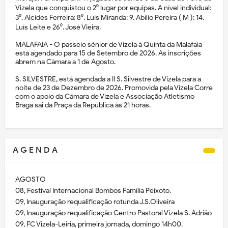
Vizela que conquistou o 2⁰ lugar por equipas. A nível individual:
3⁰. Alcides Ferreira; 8⁰. Luís Miranda; 9. Abílio Pereira ( M ); 14.
Luís Leite e 26⁰. José Vieira.
MALAFAIA - O passeio sénior de Vizela à Quinta da Malafaia
está agendado para 15 de Setembro de 2026. As inscrições
abrem na Câmara a 1 de Agosto.
S. SILVESTRE, está agendada a II S. Silvestre de Vizela para a
noite de 23 de Dezembro de 2026. Promovida pela Vizela Corre
com o apoio da Câmara de Vizela e Associação Atletismo
Braga sai da Praça da República às 21 horas.
A G E N D A
AGOSTO
08, Festival Internacional Bombos Família Peixoto.
09, Inauguração requalificação rotunda J.S.Oliveira
09, Inauguração requalificação Centro Pastoral Vizela S. Adrião
09, FC Vizela-Leiria, primeira jornada, domingo 14h00.