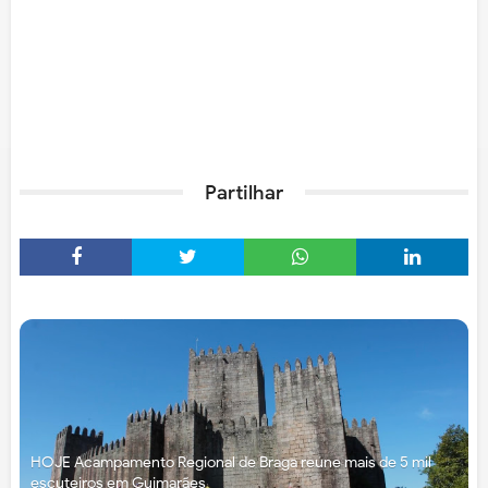
Partilhar
HOJE Acampamento Regional de Braga reúne mais de 5 mil
escuteiros em Guimarães