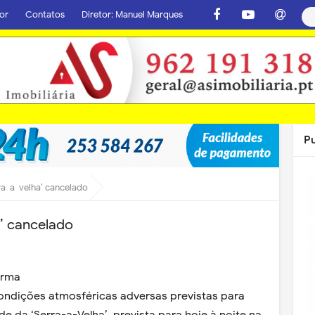
or
Contatos
Diretor: Manuel Marques
P
ra-a-velha’ cancelado
’ cancelado
orma
ondições atmosféricas adversas previstas para