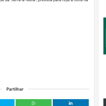
de da ‘Serra-a-Velha’, prevista para hoje à noite na
Partilhar