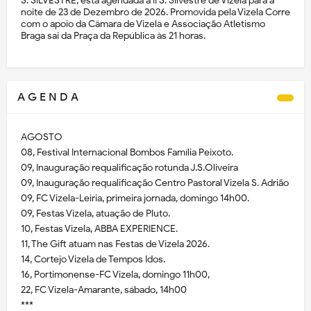
S. SILVESTRE, está agendada a II S. Silvestre de Vizela para a
noite de 23 de Dezembro de 2026. Promovida pela Vizela Corre
com o apoio da Câmara de Vizela e Associação Atletismo
Braga sai da Praça da República às 21 horas.
A G E N D A
AGOSTO
08, Festival Internacional Bombos Família Peixoto.
09, Inauguração requalificação rotunda J.S.Oliveira
09, Inauguração requalificação Centro Pastoral Vizela S. Adrião
09, FC Vizela-Leiria, primeira jornada, domingo 14h00.
09, Festas Vizela, atuação de Pluto.
10, Festas Vizela, ABBA EXPERIENCE.
11, The Gift atuam nas Festas de Vizela 2026.
14, Cortejo Vizela de Tempos Idos.
16, Portimonense-FC Vizela, domingo 11h00,
22, FC Vizela-Amarante, sábado, 14h00
***