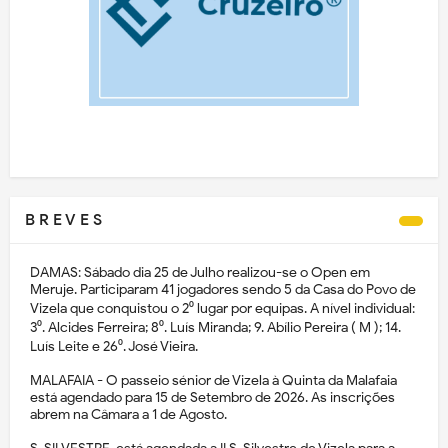
B R E V E S
DAMAS: Sábado dia 25 de Julho realizou-se o Open em
Meruje. Participaram 41 jogadores sendo 5 da Casa do Povo de
Vizela que conquistou o 2⁰ lugar por equipas. A nível individual:
3⁰. Alcides Ferreira; 8⁰. Luís Miranda; 9. Abílio Pereira ( M ); 14.
Luís Leite e 26⁰. José Vieira.
MALAFAIA - O passeio sénior de Vizela à Quinta da Malafaia
está agendado para 15 de Setembro de 2026. As inscrições
abrem na Câmara a 1 de Agosto.