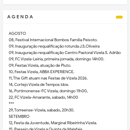
A G E N D A
AGOSTO
08, Festival Internacional Bombos Família Peixoto.
09, Inauguração requalificação rotunda J.S.Oliveira
09, Inauguração requalificação Centro Pastoral Vizela S. Adrião
09, FC Vizela-Leiria, primeira jornada, domingo 14h00.
09, Festas Vizela, atuação de Pluto.
10, Festas Vizela, ABBA EXPERIENCE.
11, The Gift atuam nas Festas de Vizela 2026.
14, Cortejo Vizela de Tempos Idos.
16, Portimonense-FC Vizela, domingo 11h00,
22, FC Vizela-Amarante, sábado, 14h00
***
29, Torreense-Vizela, sábado, 20h30.
SETEMBRO
12, Festa da Juventude, Marginal Ribeirinha Vizela.
15, Passeio de Vizela à Quinta da Malafaia.