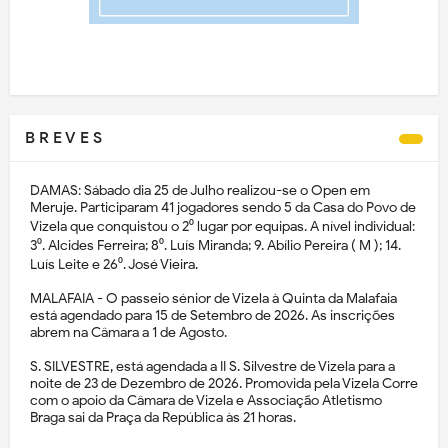
B R E V E S
DAMAS: Sábado dia 25 de Julho realizou-se o Open em
Meruje. Participaram 41 jogadores sendo 5 da Casa do Povo de
Vizela que conquistou o 2⁰ lugar por equipas. A nível individual:
3⁰. Alcides Ferreira; 8⁰. Luís Miranda; 9. Abílio Pereira ( M ); 14.
Luís Leite e 26⁰. José Vieira.
MALAFAIA - O passeio sénior de Vizela à Quinta da Malafaia
está agendado para 15 de Setembro de 2026. As inscrições
abrem na Câmara a 1 de Agosto.
S. SILVESTRE, está agendada a II S. Silvestre de Vizela para a
noite de 23 de Dezembro de 2026. Promovida pela Vizela Corre
com o apoio da Câmara de Vizela e Associação Atletismo
Braga sai da Praça da República às 21 horas.