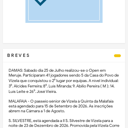
B R E V E S
DAMAS: Sábado dia 25 de Julho realizou-se o Open em
Meruje. Participaram 41 jogadores sendo 5 da Casa do Povo de
Vizela que conquistou o 2⁰ lugar por equipas. A nível individual:
3⁰. Alcides Ferreira; 8⁰. Luís Miranda; 9. Abílio Pereira ( M ); 14.
Luís Leite e 26⁰. José Vieira.
MALAFAIA - O passeio sénior de Vizela à Quinta da Malafaia
está agendado para 15 de Setembro de 2026. As inscrições
abrem na Câmara a 1 de Agosto.
S. SILVESTRE, está agendada a II S. Silvestre de Vizela para a
noite de 23 de Dezembro de 2026. Promovida pela Vizela Corre