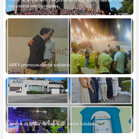
HOJE Acampamento Regional de Braga reúne mais de 5 mil
escuteiros em Guimarães
AIREV promoveu jantar solidário
Jardins da AIREV recebem 22⁰ Jantar Solidário