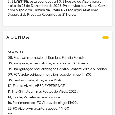
S. SILVESTRE, está agendada a II S. Silvestre de Vizela para a
noite de 23 de Dezembro de 2026. Promovida pela Vizela Corre
com o apoio da Câmara de Vizela e Associação Atletismo
Braga sai da Praça da República às 21 horas.
A G E N D A
AGOSTO
08, Festival Internacional Bombos Família Peixoto.
09, Inauguração requalificação rotunda J.S.Oliveira
09, Inauguração requalificação Centro Pastoral Vizela S. Adrião
09, FC Vizela-Leiria, primeira jornada, domingo 14h00.
09, Festas Vizela, atuação de Pluto.
10, Festas Vizela, ABBA EXPERIENCE.
11, The Gift atuam nas Festas de Vizela 2026.
14, Cortejo Vizela de Tempos Idos.
16, Portimonense-FC Vizela, domingo 11h00,
22, FC Vizela-Amarante, sábado, 14h00
***