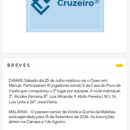
B R E V E S
DAMAS: Sábado dia 25 de Julho realizou-se o Open em
Meruje. Participaram 41 jogadores sendo 5 da Casa do Povo de
Vizela que conquistou o 2⁰ lugar por equipas. A nível individual:
3⁰. Alcides Ferreira; 8⁰. Luís Miranda; 9. Abílio Pereira ( M ); 14.
Luís Leite e 26⁰. José Vieira.
MALAFAIA - O passeio sénior de Vizela à Quinta da Malafaia
está agendado para 15 de Setembro de 2026. As inscrições
abrem na Câmara a 1 de Agosto.