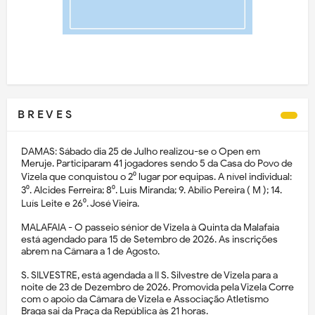
B R E V E S
DAMAS: Sábado dia 25 de Julho realizou-se o Open em
Meruje. Participaram 41 jogadores sendo 5 da Casa do Povo de
Vizela que conquistou o 2⁰ lugar por equipas. A nível individual:
3⁰. Alcides Ferreira; 8⁰. Luís Miranda; 9. Abílio Pereira ( M ); 14.
Luís Leite e 26⁰. José Vieira.
MALAFAIA - O passeio sénior de Vizela à Quinta da Malafaia
está agendado para 15 de Setembro de 2026. As inscrições
abrem na Câmara a 1 de Agosto.
S. SILVESTRE, está agendada a II S. Silvestre de Vizela para a
noite de 23 de Dezembro de 2026. Promovida pela Vizela Corre
com o apoio da Câmara de Vizela e Associação Atletismo
Braga sai da Praça da República às 21 horas.