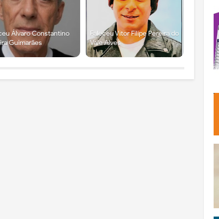
ceu Álvaro Constantino
Faleceu Vítor Filipe Pereira do
ira Guimarães
Vale Alves