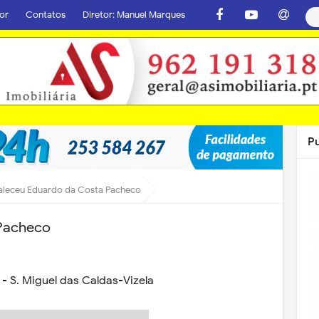
or
Contatos
Diretor: Manuel Marques
P
aleceu Eduardo da Costa Pacheco
 Pacheco
 - S. Miguel das Caldas-Vizela