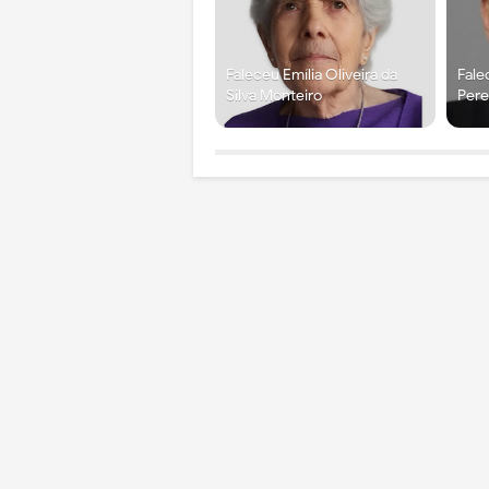
Faleceu Emília Oliveira da
Fale
Silva Monteiro
Pere