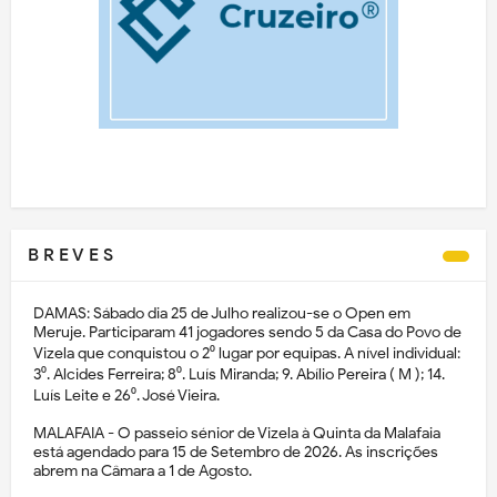
B R E V E S
DAMAS: Sábado dia 25 de Julho realizou-se o Open em
Meruje. Participaram 41 jogadores sendo 5 da Casa do Povo de
Vizela que conquistou o 2⁰ lugar por equipas. A nível individual:
3⁰. Alcides Ferreira; 8⁰. Luís Miranda; 9. Abílio Pereira ( M ); 14.
Luís Leite e 26⁰. José Vieira.
MALAFAIA - O passeio sénior de Vizela à Quinta da Malafaia
está agendado para 15 de Setembro de 2026. As inscrições
abrem na Câmara a 1 de Agosto.