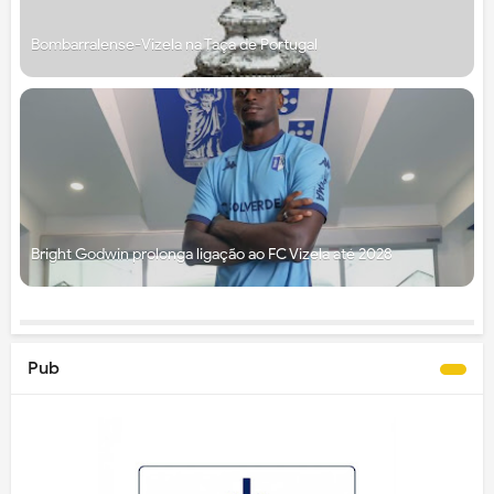
Bombarralense-Vizela na Taça de Portugal
Bright Godwin prolonga ligação ao FC Vizela até 2028
Pub