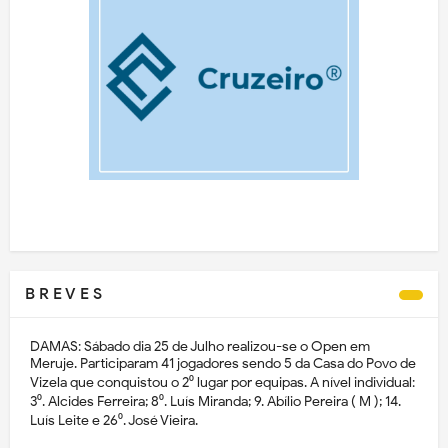
B R E V E S
DAMAS: Sábado dia 25 de Julho realizou-se o Open em
Meruje. Participaram 41 jogadores sendo 5 da Casa do Povo de
Vizela que conquistou o 2⁰ lugar por equipas. A nível individual:
3⁰. Alcides Ferreira; 8⁰. Luís Miranda; 9. Abílio Pereira ( M ); 14.
Luís Leite e 26⁰. José Vieira.