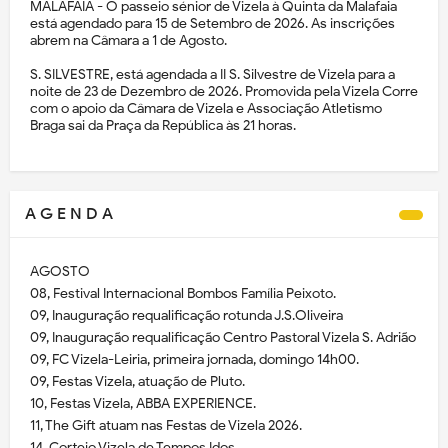
MALAFAIA - O passeio sénior de Vizela à Quinta da Malafaia
está agendado para 15 de Setembro de 2026. As inscrições
abrem na Câmara a 1 de Agosto.
S. SILVESTRE, está agendada a II S. Silvestre de Vizela para a
noite de 23 de Dezembro de 2026. Promovida pela Vizela Corre
com o apoio da Câmara de Vizela e Associação Atletismo
Braga sai da Praça da República às 21 horas.
A G E N D A
AGOSTO
08, Festival Internacional Bombos Família Peixoto.
09, Inauguração requalificação rotunda J.S.Oliveira
09, Inauguração requalificação Centro Pastoral Vizela S. Adrião
09, FC Vizela-Leiria, primeira jornada, domingo 14h00.
09, Festas Vizela, atuação de Pluto.
10, Festas Vizela, ABBA EXPERIENCE.
11, The Gift atuam nas Festas de Vizela 2026.
14, Cortejo Vizela de Tempos Idos.