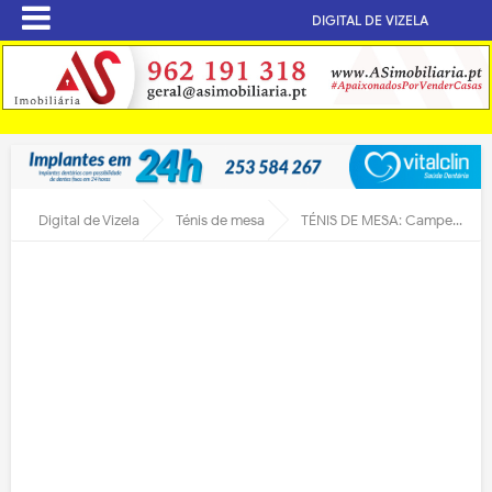
DIGITAL DE VIZELA
Digital de Vizela
Ténis de mesa
TÉNIS DE MESA: Campeonato Distrital de Juniores