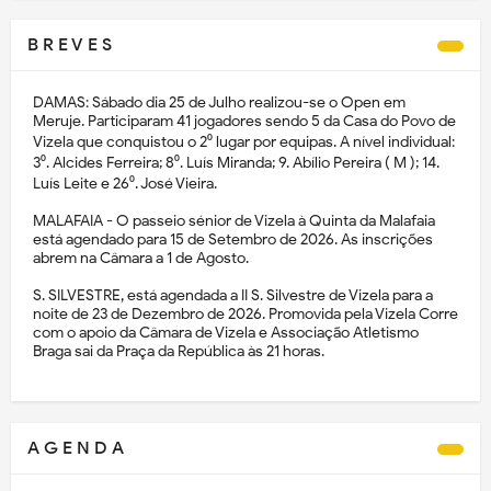
B R E V E S
DAMAS: Sábado dia 25 de Julho realizou-se o Open em
Meruje. Participaram 41 jogadores sendo 5 da Casa do Povo de
Vizela que conquistou o 2⁰ lugar por equipas. A nível individual:
3⁰. Alcides Ferreira; 8⁰. Luís Miranda; 9. Abílio Pereira ( M ); 14.
Luís Leite e 26⁰. José Vieira.
MALAFAIA - O passeio sénior de Vizela à Quinta da Malafaia
está agendado para 15 de Setembro de 2026. As inscrições
abrem na Câmara a 1 de Agosto.
S. SILVESTRE, está agendada a II S. Silvestre de Vizela para a
noite de 23 de Dezembro de 2026. Promovida pela Vizela Corre
com o apoio da Câmara de Vizela e Associação Atletismo
Braga sai da Praça da República às 21 horas.
A G E N D A