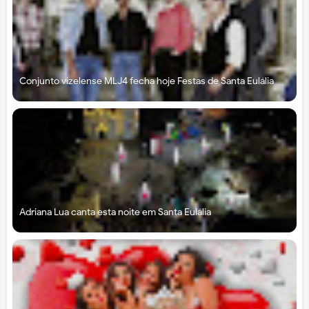
Conjunto vizelense MLJ4 fecha hoje Festas de Santa Eulália
Adriana Lua canta esta noite em Santa Eulália