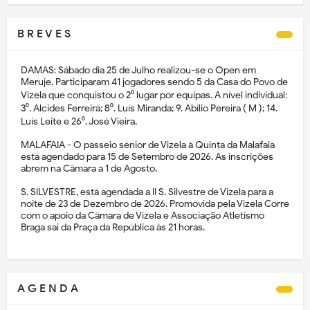
B R E V E S
DAMAS: Sábado dia 25 de Julho realizou-se o Open em
Meruje. Participaram 41 jogadores sendo 5 da Casa do Povo de
Vizela que conquistou o 2⁰ lugar por equipas. A nível individual:
3⁰. Alcides Ferreira; 8⁰. Luís Miranda; 9. Abílio Pereira ( M ); 14.
Luís Leite e 26⁰. José Vieira.
MALAFAIA - O passeio sénior de Vizela à Quinta da Malafaia
está agendado para 15 de Setembro de 2026. As inscrições
abrem na Câmara a 1 de Agosto.
S. SILVESTRE, está agendada a II S. Silvestre de Vizela para a
noite de 23 de Dezembro de 2026. Promovida pela Vizela Corre
com o apoio da Câmara de Vizela e Associação Atletismo
Braga sai da Praça da República às 21 horas.
A G E N D A