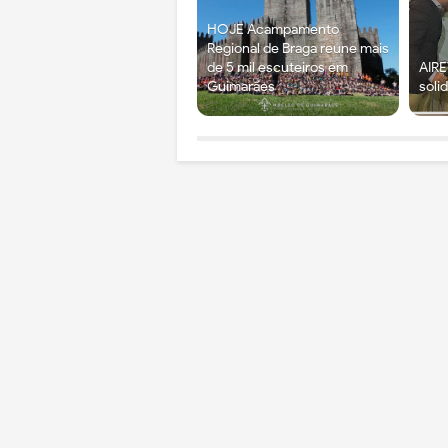
HOJE Acampamento
Regional de Braga reúne mais
de 5 mil escuteiros em
AIRE
Guimarães
soli