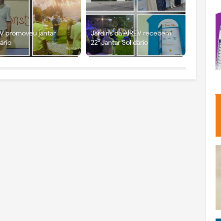
V promoveu jantar
Jardins da AIREV recebem
dário
22⁰ Jantar Solidário