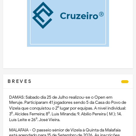
B R E V E S
DAMAS: Sábado dia 25 de Julho realizou-se o Open em
Meruje. Participaram 41 jogadores sendo 5 da Casa do Povo de
Vizela que conquistou o 2⁰ lugar por equipas. A nível individual:
3⁰. Alcides Ferreira; 8⁰. Luís Miranda; 9. Abílio Pereira ( M ); 14.
Luís Leite e 26⁰. José Vieira.
MALAFAIA - O passeio sénior de Vizela à Quinta da Malafaia
está agendado para 15 de Setembro de 2026. As inscrições