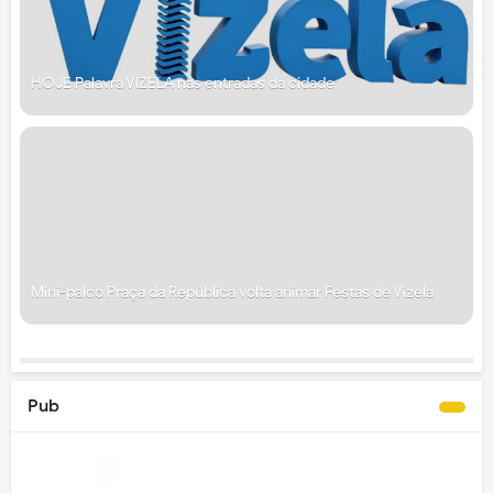
HOJE Palavra VIZELA nas entradas da cidade
Mini-palco Praça da República volta animar Festas de Vizela
Pub