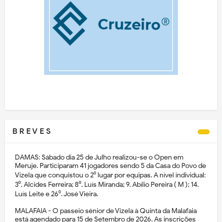
B R E V E S
DAMAS: Sábado dia 25 de Julho realizou-se o Open em
Meruje. Participaram 41 jogadores sendo 5 da Casa do Povo de
Vizela que conquistou o 2⁰ lugar por equipas. A nível individual:
3⁰. Alcides Ferreira; 8⁰. Luís Miranda; 9. Abílio Pereira ( M ); 14.
Luís Leite e 26⁰. José Vieira.
MALAFAIA - O passeio sénior de Vizela à Quinta da Malafaia
está agendado para 15 de Setembro de 2026. As inscrições