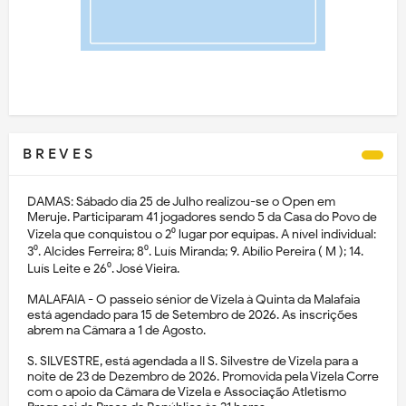
B R E V E S
DAMAS: Sábado dia 25 de Julho realizou-se o Open em
Meruje. Participaram 41 jogadores sendo 5 da Casa do Povo de
Vizela que conquistou o 2⁰ lugar por equipas. A nível individual:
3⁰. Alcides Ferreira; 8⁰. Luís Miranda; 9. Abílio Pereira ( M ); 14.
Luís Leite e 26⁰. José Vieira.
MALAFAIA - O passeio sénior de Vizela à Quinta da Malafaia
está agendado para 15 de Setembro de 2026. As inscrições
abrem na Câmara a 1 de Agosto.
S. SILVESTRE, está agendada a II S. Silvestre de Vizela para a
noite de 23 de Dezembro de 2026. Promovida pela Vizela Corre
com o apoio da Câmara de Vizela e Associação Atletismo