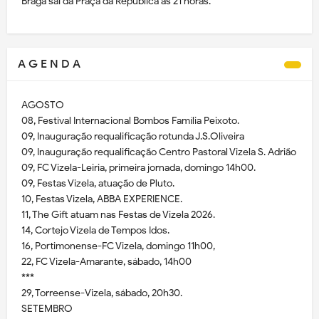
Braga sai da Praça da República às 21 horas.
A G E N D A
AGOSTO
08, Festival Internacional Bombos Família Peixoto.
09, Inauguração requalificação rotunda J.S.Oliveira
09, Inauguração requalificação Centro Pastoral Vizela S. Adrião
09, FC Vizela-Leiria, primeira jornada, domingo 14h00.
09, Festas Vizela, atuação de Pluto.
10, Festas Vizela, ABBA EXPERIENCE.
11, The Gift atuam nas Festas de Vizela 2026.
14, Cortejo Vizela de Tempos Idos.
16, Portimonense-FC Vizela, domingo 11h00,
22, FC Vizela-Amarante, sábado, 14h00
***
29, Torreense-Vizela, sábado, 20h30.
SETEMBRO