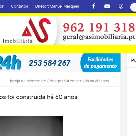
or
Contatos
Diretor: Manuel Marques
P
Igreja de Moreira de Cónegos foi construída há 60 anos
os foi construída há 60 anos