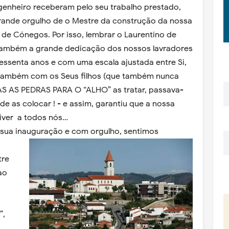
genheiro receberam pelo seu trabalho prestado,
rande orgulho de o Mestre da construção da nossa
 de Cónegos. Por isso, lembrar o Laurentino de
r também a grande dedicação dos nossos lavradores
essenta anos e com uma escala ajustada entre Si,
e também com os Seus filhos (que também nunca
S AS PEDRAS PARA O “ALHO” as tratar, passava-
de as colocar ! - e assim, garantiu que a nossa
viver a todos nós…
 sua inauguração e com orgulho, sentimos
tre
ao
”,