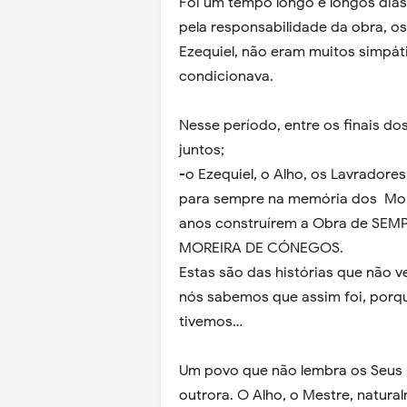
Foi um tempo longo e longos dias 
pela responsabilidade da obra, os
Ezequiel, não eram muitos simpáti
condicionava.
Nesse período, entre os finais do
juntos;
-o Ezequiel, o Alho, os Lavradore
para sempre na memória dos Mor
anos construírem a Obra de SEM
MOREIRA DE CÓNEGOS.
Estas são das histórias que não v
nós sabemos que assim foi, porq
tivemos…
Um povo que não lembra os Seus 
outrora. O Alho, o Mestre, natur