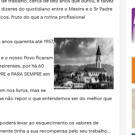
de trabalho, cerca de dez anos que durou, e talvez
 dizeres do quotidiano entre o Mestra e o Sr Padre
cos, fruto do que a rotina profissional
s anos quarenta até 1957,
s e o nosso Povo ficaram
eirenses, por há 60
PRE e PARA SEMPRE em
em nos livros, mas se
ue não repor o que entendemos ser do melhor que
poderá levar ao esquecimento os valores de
almente tinha a sua recompensa pelo seu trabalho…