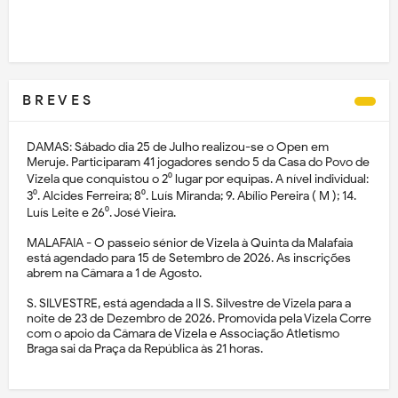
B R E V E S
DAMAS: Sábado dia 25 de Julho realizou-se o Open em
Meruje. Participaram 41 jogadores sendo 5 da Casa do Povo de
Vizela que conquistou o 2⁰ lugar por equipas. A nível individual:
3⁰. Alcides Ferreira; 8⁰. Luís Miranda; 9. Abílio Pereira ( M ); 14.
Luís Leite e 26⁰. José Vieira.
MALAFAIA - O passeio sénior de Vizela à Quinta da Malafaia
está agendado para 15 de Setembro de 2026. As inscrições
abrem na Câmara a 1 de Agosto.
S. SILVESTRE, está agendada a II S. Silvestre de Vizela para a
noite de 23 de Dezembro de 2026. Promovida pela Vizela Corre
com o apoio da Câmara de Vizela e Associação Atletismo
Braga sai da Praça da República às 21 horas.