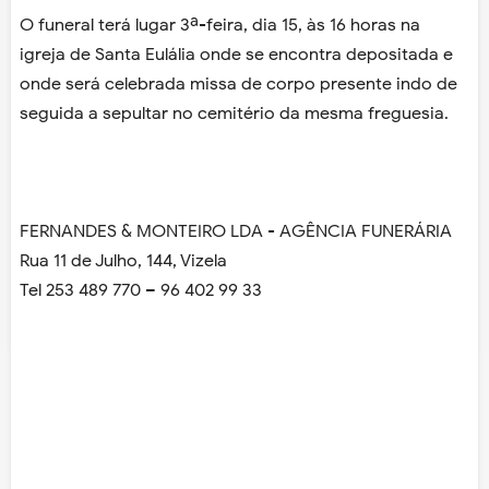
O funeral terá lugar 3ª-feira, dia 15, às 16 horas na
igreja de Santa Eulália on­de se encontra depos­itada e
onde será ce­lebrada missa de cor­po presente indo de
seguida a sepultar no cemitério da mesma freguesia.
FERNANDES & MONTEIRO LDA - AGÊNCIA FUNER­ÁRIA
Rua 11 de Julho, 144, Vizela
Tel 253 489 770 – 96 402 99 33