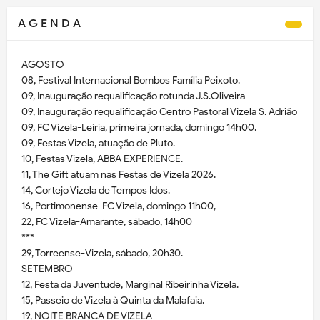
A G E N D A
AGOSTO
08, Festival Internacional Bombos Família Peixoto.
09, Inauguração requalificação rotunda J.S.Oliveira
09, Inauguração requalificação Centro Pastoral Vizela S. Adrião
09, FC Vizela-Leiria, primeira jornada, domingo 14h00.
09, Festas Vizela, atuação de Pluto.
10, Festas Vizela, ABBA EXPERIENCE.
11, The Gift atuam nas Festas de Vizela 2026.
14, Cortejo Vizela de Tempos Idos.
16, Portimonense-FC Vizela, domingo 11h00,
22, FC Vizela-Amarante, sábado, 14h00
***
29, Torreense-Vizela, sábado, 20h30.
SETEMBRO
12, Festa da Juventude, Marginal Ribeirinha Vizela.
15, Passeio de Vizela à Quinta da Malafaia.
19, NOITE BRANCA DE VIZELA