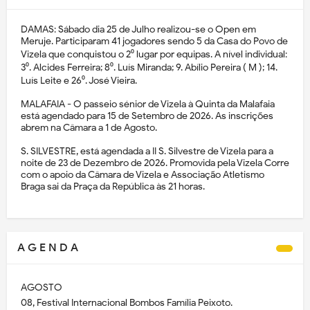
DAMAS: Sábado dia 25 de Julho realizou-se o Open em
Meruje. Participaram 41 jogadores sendo 5 da Casa do Povo de
Vizela que conquistou o 2⁰ lugar por equipas. A nível individual:
3⁰. Alcides Ferreira; 8⁰. Luís Miranda; 9. Abílio Pereira ( M ); 14.
Luís Leite e 26⁰. José Vieira.
MALAFAIA - O passeio sénior de Vizela à Quinta da Malafaia
está agendado para 15 de Setembro de 2026. As inscrições
abrem na Câmara a 1 de Agosto.
S. SILVESTRE, está agendada a II S. Silvestre de Vizela para a
noite de 23 de Dezembro de 2026. Promovida pela Vizela Corre
com o apoio da Câmara de Vizela e Associação Atletismo
Braga sai da Praça da República às 21 horas.
A G E N D A
AGOSTO
08, Festival Internacional Bombos Família Peixoto.