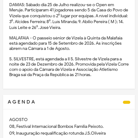
DAMAS: Sábado dia 25 de Julho realizou-se o Open em
Meruje. Participaram 41 jogadores sendo 5 da Casa do Povo de
Vizela que conquistou o 2⁰ lugar por equipas. A nível individual:
3⁰. Alcides Ferreira; 8⁰. Luís Miranda; 9. Abílio Pereira ( M ); 14.
Luís Leite e 26⁰. José Vieira.
MALAFAIA - O passeio sénior de Vizela à Quinta da Malafaia
está agendado para 15 de Setembro de 2026. As inscrições
abrem na Câmara a 1 de Agosto.
S. SILVESTRE, está agendada a II S. Silvestre de Vizela para a
noite de 23 de Dezembro de 2026. Promovida pela Vizela Corre
com o apoio da Câmara de Vizela e Associação Atletismo
Braga sai da Praça da República às 21 horas.
A G E N D A
AGOSTO
08, Festival Internacional Bombos Família Peixoto.
09, Inauguração requalificação rotunda J.S.Oliveira