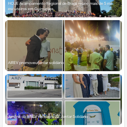
HOJE Acampamento Regional de Braga reúne mais de 5 mil
escuteiros em Guimarães
AIREV promoveu jantar solidário
Jardins da AIREV recebem 22⁰ Jantar Solidário