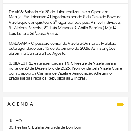
DAMAS: Sábado dia 25 de Julho realizou-se o Open em
Meruje. Participaram 41 jogadores sendo 5 da Casa do Povo de
Vizela que conquistou o 2⁰ lugar por equipas. A nível individual:
3⁰. Alcides Ferreira; 8⁰. Luís Miranda; 9. Abílio Pereira ( M ); 14.
Luís Leite e 26⁰. José Vieira.
MALAFAIA - O passeio sénior de Vizela à Quinta da Malafaia
está agendado para 15 de Setembro de 2026. As inscrições
abrem na Câmara a 1 de Agosto.
S. SILVESTRE, está agendada a II S. Silvestre de Vizela para a
noite de 23 de Dezembro de 2026. Promovida pela Vizela Corre
com o apoio da Câmara de Vizela e Associação Atletismo
Braga sai da Praça da República às 21 horas.
A G E N D A
JULHO
30, Festas S. Eulália, Arruada de Bombos