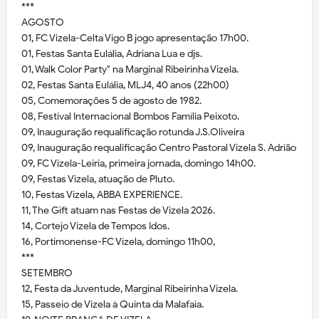
***
AGOSTO
01, FC Vizela-Celta Vigo B jogo apresentação 17h00.
01, Festas Santa Eulália, Adriana Lua e djs.
01, Walk Color Party" na Marginal Ribeirinha Vizela.
02, Festas Santa Eulália, MLJ4, 40 anos (22h00)
05, Comemorações 5 de agosto de 1982.
08, Festival Internacional Bombos Família Peixoto.
09, Inauguração requalificação rotunda J.S.Oliveira
09, Inauguração requalificação Centro Pastoral Vizela S. Adrião
09, FC Vizela-Leiria, primeira jornada, domingo 14h00.
09, Festas Vizela, atuação de Pluto.
10, Festas Vizela, ABBA EXPERIENCE.
11, The Gift atuam nas Festas de Vizela 2026.
14, Cortejo Vizela de Tempos Idos.
16, Portimonense-FC Vizela, domingo 11h00,
***
SETEMBRO
12, Festa da Juventude, Marginal Ribeirinha Vizela.
15, Passeio de Vizela à Quinta da Malafaia.