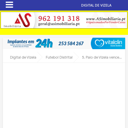
DIGITAL DE VIZELA
Digital de Vizela
Futebol Distrital
S. Paio de Vizela venceu em Regadas