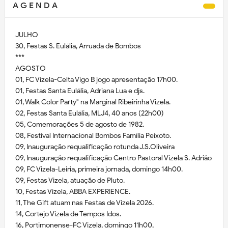
A G E N D A
JULHO
30, Festas S. Eulália, Arruada de Bombos
***
AGOSTO
01, FC Vizela-Celta Vigo B jogo apresentação 17h00.
01, Festas Santa Eulália, Adriana Lua e djs.
01, Walk Color Party" na Marginal Ribeirinha Vizela.
02, Festas Santa Eulália, MLJ4, 40 anos (22h00)
05, Comemorações 5 de agosto de 1982.
08, Festival Internacional Bombos Família Peixoto.
09, Inauguração requalificação rotunda J.S.Oliveira
09, Inauguração requalificação Centro Pastoral Vizela S. Adrião
09, FC Vizela-Leiria, primeira jornada, domingo 14h00.
09, Festas Vizela, atuação de Pluto.
10, Festas Vizela, ABBA EXPERIENCE.
11, The Gift atuam nas Festas de Vizela 2026.
14, Cortejo Vizela de Tempos Idos.
16, Portimonense-FC Vizela, domingo 11h00,