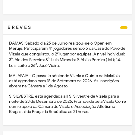
B R E V E S
DAMAS: Sábado dia 25 de Julho realizou-se o Open em
Meruje. Participaram 41 jogadores sendo 5 da Casa do Povo de
Vizela que conquistou o 2⁰ lugar por equipas. A nível individual:
3⁰. Alcides Ferreira; 8⁰. Luís Miranda; 9. Abílio Pereira ( M ); 14.
Luís Leite e 26⁰. José Vieira.
MALAFAIA - O passeio sénior de Vizela à Quinta da Malafaia
está agendado para 15 de Setembro de 2026. As inscrições
abrem na Câmara a 1 de Agosto.
S. SILVESTRE, está agendada a II S. Silvestre de Vizela para a
noite de 23 de Dezembro de 2026. Promovida pela Vizela Corre
com o apoio da Câmara de Vizela e Associação Atletismo
Braga sai da Praça da República às 21 horas.