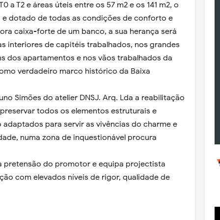
 a T2 e áreas úteis entre os 57 m2 e os 141 m2, o
o e dotado de todas as condições de conforto e
ra caixa-forte de um banco, a sua herança será
s interiores de capitéis trabalhados, nos grandes
s dos apartamentos e nos vãos trabalhados da
como verdadeiro marco histórico da Baixa
no Simões do atelier DNSJ. Arq. Lda a reabilitação
a preservar todos os elementos estruturais e
o adaptados para servir as vivências do charme e
idade, numa zona de inquestionável procura
a pretensão do promotor e equipa projectista
ção com elevados níveis de rigor, qualidade de