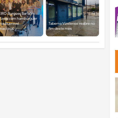
IRO Burguer Bar abre
izela com hambúrguer
iado a nível
Taberna Vizelense reabre no
rnacional
fim deste mês