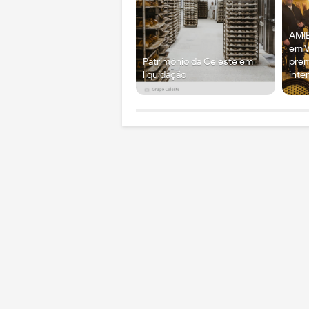
AMIE
em V
Património da Celeste em
prem
liquidação
inte