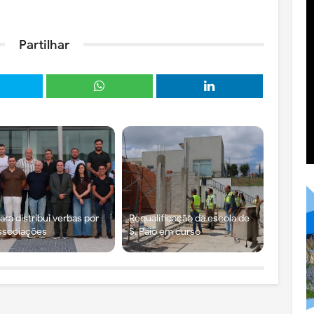
Partilhar
ra distribui verbas por
Requalificação da escola de
ssociações
S. Paio em curso