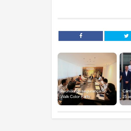
Reunião de segurança do
Câma
Walk Color Party
25 a