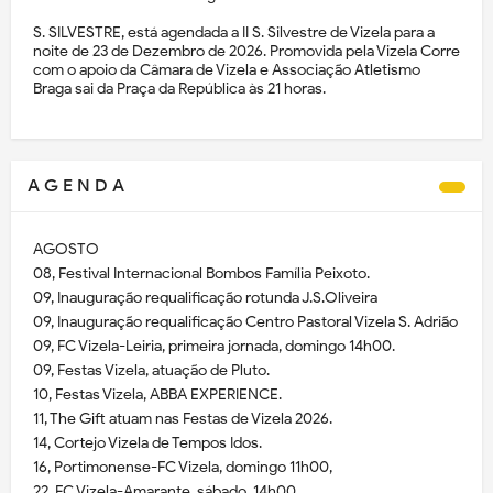
S. SILVESTRE, está agendada a II S. Silvestre de Vizela para a
noite de 23 de Dezembro de 2026. Promovida pela Vizela Corre
com o apoio da Câmara de Vizela e Associação Atletismo
Braga sai da Praça da República às 21 horas.
A G E N D A
AGOSTO
08, Festival Internacional Bombos Família Peixoto.
09, Inauguração requalificação rotunda J.S.Oliveira
09, Inauguração requalificação Centro Pastoral Vizela S. Adrião
09, FC Vizela-Leiria, primeira jornada, domingo 14h00.
09, Festas Vizela, atuação de Pluto.
10, Festas Vizela, ABBA EXPERIENCE.
11, The Gift atuam nas Festas de Vizela 2026.
14, Cortejo Vizela de Tempos Idos.
16, Portimonense-FC Vizela, domingo 11h00,
22, FC Vizela-Amarante, sábado, 14h00