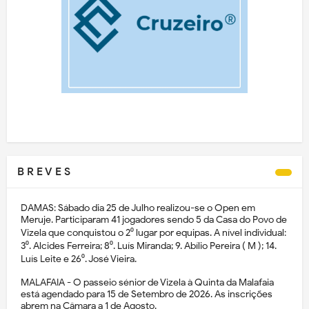
B R E V E S
DAMAS: Sábado dia 25 de Julho realizou-se o Open em
Meruje. Participaram 41 jogadores sendo 5 da Casa do Povo de
Vizela que conquistou o 2⁰ lugar por equipas. A nível individual:
3⁰. Alcides Ferreira; 8⁰. Luís Miranda; 9. Abílio Pereira ( M ); 14.
Luís Leite e 26⁰. José Vieira.
MALAFAIA - O passeio sénior de Vizela à Quinta da Malafaia
está agendado para 15 de Setembro de 2026. As inscrições
abrem na Câmara a 1 de Agosto.