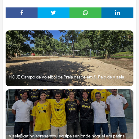
HOJE Campo de Voleibol de Praia nasce em S. Paio de Vizela
VizelaSkating apresentou equipa sénior de hóquei em patins