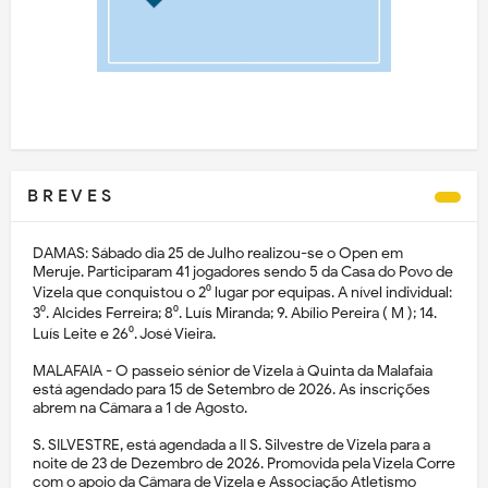
B R E V E S
DAMAS: Sábado dia 25 de Julho realizou-se o Open em
Meruje. Participaram 41 jogadores sendo 5 da Casa do Povo de
Vizela que conquistou o 2⁰ lugar por equipas. A nível individual:
3⁰. Alcides Ferreira; 8⁰. Luís Miranda; 9. Abílio Pereira ( M ); 14.
Luís Leite e 26⁰. José Vieira.
MALAFAIA - O passeio sénior de Vizela à Quinta da Malafaia
está agendado para 15 de Setembro de 2026. As inscrições
abrem na Câmara a 1 de Agosto.
S. SILVESTRE, está agendada a II S. Silvestre de Vizela para a
noite de 23 de Dezembro de 2026. Promovida pela Vizela Corre
com o apoio da Câmara de Vizela e Associação Atletismo