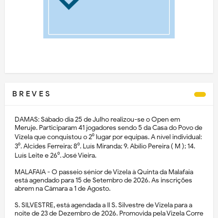
B R E V E S
DAMAS: Sábado dia 25 de Julho realizou-se o Open em
Meruje. Participaram 41 jogadores sendo 5 da Casa do Povo de
Vizela que conquistou o 2⁰ lugar por equipas. A nível individual:
3⁰. Alcides Ferreira; 8⁰. Luís Miranda; 9. Abílio Pereira ( M ); 14.
Luís Leite e 26⁰. José Vieira.
MALAFAIA - O passeio sénior de Vizela à Quinta da Malafaia
está agendado para 15 de Setembro de 2026. As inscrições
abrem na Câmara a 1 de Agosto.
S. SILVESTRE, está agendada a II S. Silvestre de Vizela para a
noite de 23 de Dezembro de 2026. Promovida pela Vizela Corre